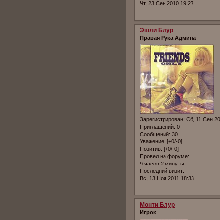
Чт, 23 Сен 2010 19:27
Эшли Блур
Правая Рука Админа
Зарегистрирован
: Сб, 11 Сен 2
Приглашений:
0
Сообщений:
30
Уважение:
[+0/-0]
Позитив:
[+0/-0]
Провел на форуме:
9 часов 2 минуты
Последний визит:
Вс, 13 Ноя 2011 18:33
Монти Блур
Игрок