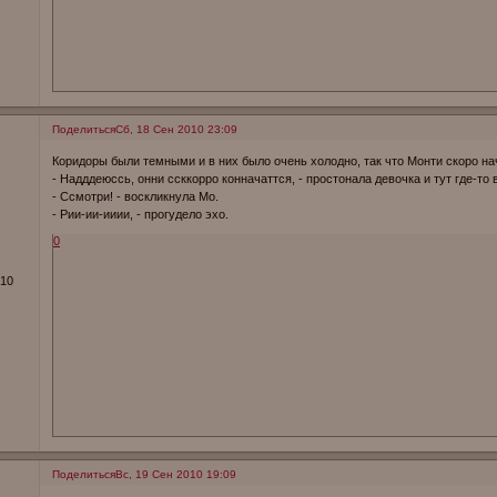
Поделиться
Сб, 18 Сен 2010 23:09
Коридоры были темными и в них было очень холодно, так что Монти скоро на
- Надддеюссь, онни ссккорро конначаттся, - простонала девочка и тут где-то 
- Ссмотри! - воскликнула Мо.
- Рии-ии-ииии, - прогудело эхо.
0
010
Поделиться
Вс, 19 Сен 2010 19:09