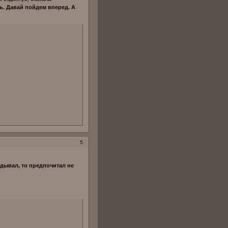
ть. Давай пойдем вперед. А
5
ядывал, то предпочитал не