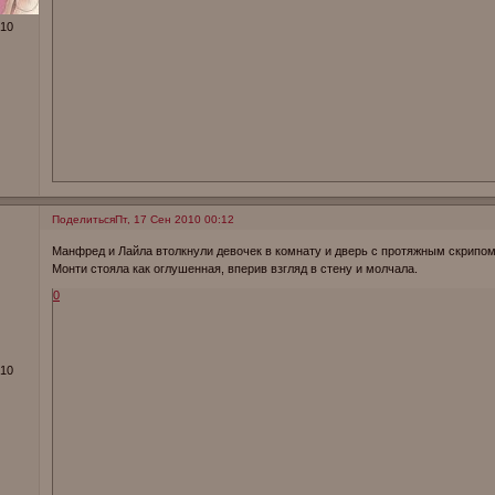
010
Поделиться
Пт, 17 Сен 2010 00:12
Манфред и Лайла втолкнули девочек в комнату и дверь с протяжным скрипом
Монти стояла как оглушенная, вперив взгляд в стену и молчала.
0
010