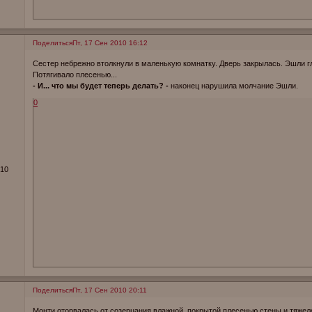
Поделиться
Пт, 17 Сен 2010 16:12
Сестер небрежно втолкнули в маленькую комнатку. Дверь закрылась. Эшли г
Потягивало плесенью...
- И... что мы будет теперь делать? -
наконец нарушила молчание Эшли.
0
010
Поделиться
Пт, 17 Сен 2010 20:11
Монти оторвалась от созерцания влажной, покрытой плесенью стены и тяжело