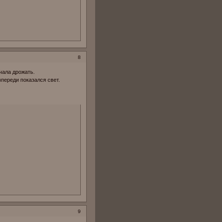
8
чала дрожать.
впереди показался свет.
9