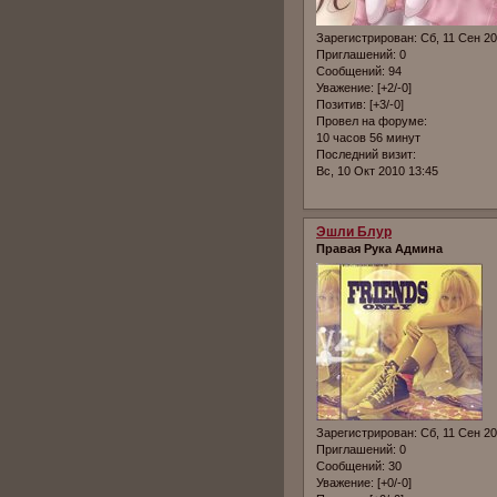
Зарегистрирован
: Сб, 11 Сен 2
Приглашений:
0
Сообщений:
94
Уважение:
[+2/-0]
Позитив:
[+3/-0]
Провел на форуме:
10 часов 56 минут
Последний визит:
Вс, 10 Окт 2010 13:45
Эшли Блур
Правая Рука Админа
Зарегистрирован
: Сб, 11 Сен 2
Приглашений:
0
Сообщений:
30
Уважение:
[+0/-0]