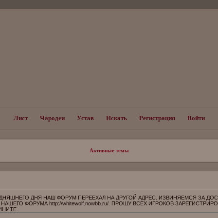
Лист
Чародеи
Устав
Искать
Регистрация
Войти
Активные темы
ДНЯШНЕГО ДНЯ НАШ ФОРУМ ПЕРЕЕХАЛ НА ДРУГОЙ АДРЕС. ИЗВИНЯЕМСЯ ЗА ДО
НАШЕГО ФОРУМА http://whitewolf.nowbb.ru/. ПРОШУ ВСЕХ ИГРОКОВ ЗАРЕГИСТРИР
ИНИТЕ.