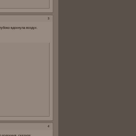
3
лубоко вдохнула воздух.
4
 вздохнув, сказала: