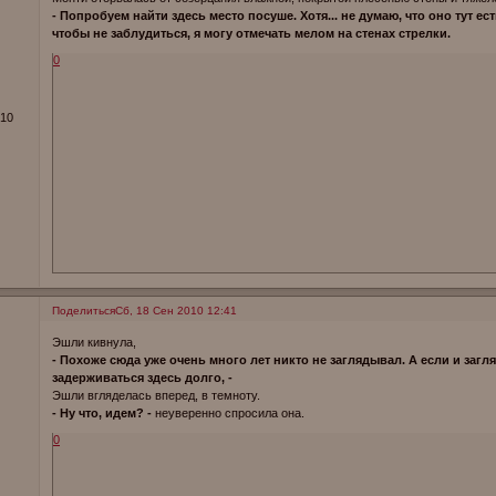
- Попробуем найти здесь место посуше. Хотя... не думаю, что оно тут ес
чтобы не заблудиться, я могу отмечать мелом на стенах стрелки.
0
010
Поделиться
Сб, 18 Сен 2010 12:41
Эшли кивнула,
- Похоже сюда уже очень много лет никто не заглядывал. А если и загл
задерживаться здесь долго, -
Эшли вгляделась вперед, в темноту.
- Ну что, идем? -
неуверенно спросила она.
0