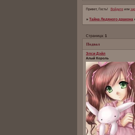
Привет, Гость!
Войдите
или
за
»
Тайна Ледяного дракона
Страница:
1
Подвал
Элси Дэйл
Алый Король