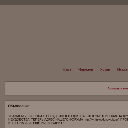
Лист
Чародеи
Устав
Искат
Активные те
Объявление
УВАЖАЕМЫЕ ИГРОКИ С СЕГОДНЯШНЕГО ДНЯ НАШ ФОРУМ ПЕРЕЕХАЛ НА ДР
НЕУДОБСТВА. ТЕПЕРЬ АДРЕС НАШЕГО ФОРУМА http://whitewolf.nowbb.ru/.
ИГРУ СНАЧАЛА. ЕЩЁ РАЗ ИЗВИНИТЕ.