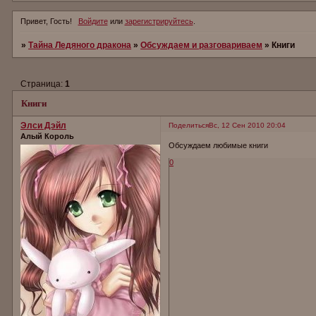
Привет, Гость!
Войдите
или
зарегистрируйтесь
.
»
Тайна Ледяного дракона
»
Обсуждаем и разговариваем
»
Книги
Страница:
1
Книги
Элси Дэйл
Поделиться
Вс, 12 Сен 2010 20:04
Алый Король
Обсуждаем любимые книги
0