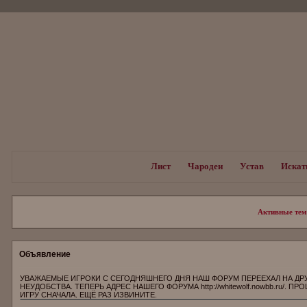
Лист
Чародеи
Устав
Искат
Активные те
Объявление
УВАЖАЕМЫЕ ИГРОКИ С СЕГОДНЯШНЕГО ДНЯ НАШ ФОРУМ ПЕРЕЕХАЛ НА ДР
НЕУДОБСТВА. ТЕПЕРЬ АДРЕС НАШЕГО ФОРУМА http://whitewolf.nowbb.ru/.
ИГРУ СНАЧАЛА. ЕЩЁ РАЗ ИЗВИНИТЕ.