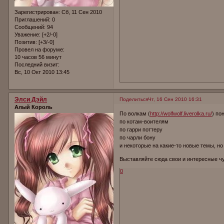
Зарегистрирован
: Сб, 11 Сен 2010
Приглашений:
0
Сообщений:
94
Уважение:
[+2/-0]
Позитив:
[+3/-0]
Провел на форуме:
10 часов 56 минут
Последний визит:
Вс, 10 Окт 2010 13:45
Элси Дэйл
Поделиться
Чт, 16 Сен 2010 16:31
Алый Король
По волкам (
http://wolfwolf.liverolka.ru/
) по
по котам-воителям
по гарри поттеру
по чарли бону
и некоторые на какие-то новые темы, но
Выставляйте сюда свои и интересные ч
0