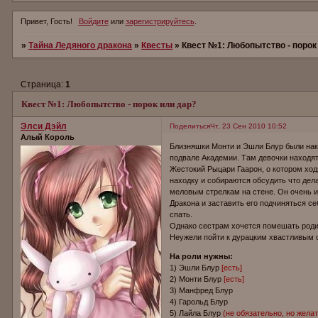
Привет, Гость!
Войдите
или
зарегистрируйтесь
.
»
Тайна Ледяного дракона
»
Квесты
»
Квест №1: Любопытство - порок
Страница:
1
Квест №1: Любопытство - порок или дар?
Элси Дэйл
Поделиться
Чт, 23 Сен 2010 10:52
Алый Король
Близняшки Монти и Эшли Блур были нак
подвале Академии. Там девочки находят
Жестокий Рыцари Гаарон, о котором ходя
находку и собираются обсудить что дел
меловым стрелкам на стене. Он очень ин
Дракона и заставить его подчиняться се
спать.
Однако сестрам хочется помешать роди
Неужели пойти к дурацким хвастливым 
На роли нужны:
1) Эшли Блур
[есть]
2) Монти Блур
[есть]
3) Манфред Блур
4) Гарольд Блур
5) Лайла Блур
(не обязательно, но желат