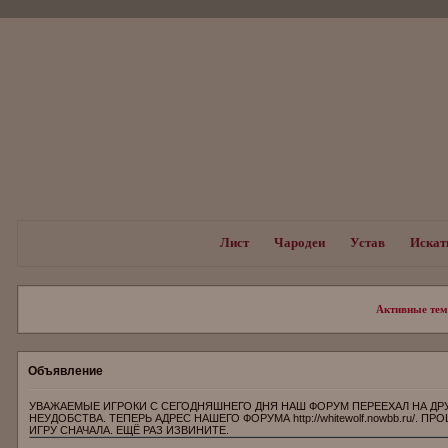
Лист
Чародеи
Устав
Искат
Активные те
Объявление
УВАЖАЕМЫЕ ИГРОКИ С СЕГОДНЯШНЕГО ДНЯ НАШ ФОРУМ ПЕРЕЕХАЛ НА ДР
НЕУДОБСТВА. ТЕПЕРЬ АДРЕС НАШЕГО ФОРУМА http://whitewolf.nowbb.ru/.
ИГРУ СНАЧАЛА. ЕЩЁ РАЗ ИЗВИНИТЕ.